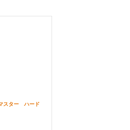
マスター ハード