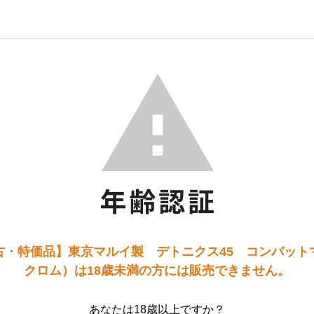
古・特価品】東京マルイ製 デトニクス45 コンバット
クロム）は18歳未満の方には販売できません。
あなたは18歳以上ですか？