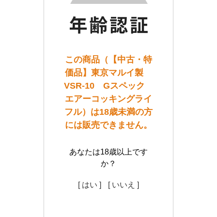
この商品（【中古・特
価品】東京マルイ製
VSR-10 Gスペック
エアーコッキングライ
フル）は18歳未満の方
には販売できません。
あなたは18歳以上です
か？
[ はい ]
[ いいえ ]