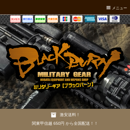
メニュー
激安送料！
関東甲信越 650円 から全国配送！！