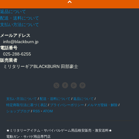
返品について
配送・送料について
支払い方法について
メールアドレス
info@blackburn.jp
電話番号
025-288-6255
販売業者
ミリタリーギアBLACKBURN 田部豪士
支払い方法について
/
配送・送料について
/
返品について
/
特定商取引法に基づく表記
/
プライバシーポリシー
/
メルマガ登録・解除
/
ショップブログ
/
RSS
・
ATOM
★ミリタリーアイテム・サバイバルゲーム用品格安販売・激安送料★
電動ガン・サバゲ用品専門店