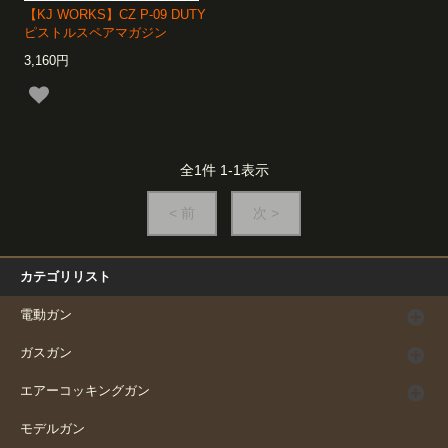
【KJ WORKS】CZ P-09 DUTY
ピストルスペアマガジン
3,160円
全
1
件
1
-
1
表示
< 前
次 >
カテゴリリスト
電動ガン
ガスガン
エアーコッキングガン
モデルガン