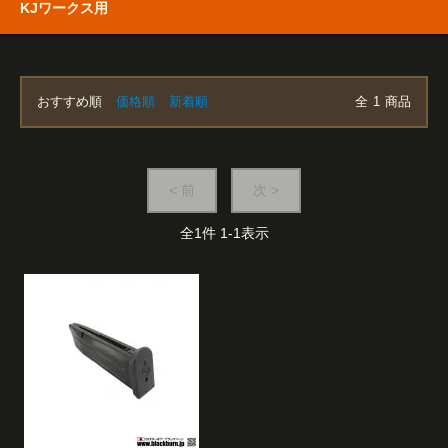
KJワークス用
おすすめ順
価格順
新着順
全
1
商品
< 前
次 >
全
1
件
1
-
1
表示