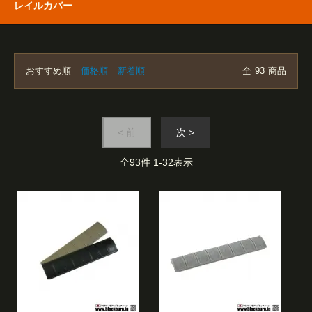
レイルカバー
おすすめ順
価格順
新着順
全
93
商品
< 前
次 >
全
93
件
1
-
32
表示