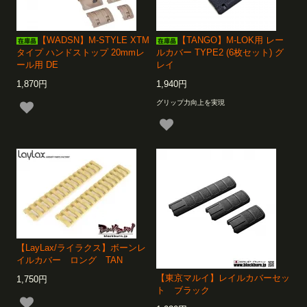
【WADSN】M-STYLE XTM
【TANGO】M-LOK用 レー
タイプ ハンドストップ 20mmレ
ルカバー TYPE2 (6枚セット) グ
ール用 DE
レイ
1,870円
1,940円
グリップ力向上を実現
【LayLax/ライラクス】ボーンレ
イルカバー ロング TAN
【東京マルイ】レイルカバーセッ
1,750円
ト ブラック