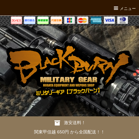
メニュー
激安送料！
関東甲信越 650円 から全国配送！！