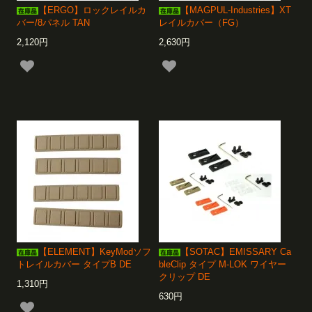
【ERGO】ロックレイルカ
【MAGPUL-Industries】XT
バー/8パネル TAN
レイルカバー（FG）
2,120円
2,630円
【ELEMENT】KeyModソフ
【SOTAC】EMISSARY Ca
トレイルカバー タイプB DE
bleClip タイプ M-LOK ワイヤー
クリップ DE
1,310円
630円