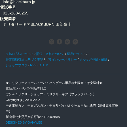
info@blackburn.jp
電話番号
025-288-6255
販売業者
ミリタリーギアBLACKBURN 田部豪士
支払い方法について
/
配送・送料について
/
返品について
/
特定商取引法に基づく表記
/
プライバシーポリシー
/
メルマガ登録・解除
/
ショップブログ
/
RSS
・
ATOM
★ミリタリーアイテム・サバイバルゲーム用品格安販売・激安送料★
電動ガン・サバゲ用品専門店
ガン＆ミリタリーショップ・ミリタリーギア【ブラックバーン】
Copyright (C) 2005-2022
中古電動ガン・中古ガスガン・中古サバイバルゲーム用品も販売【高価買取実施
中】
新潟県公安委員会許可第461120001097
DESIGNED BY GAIA WEB