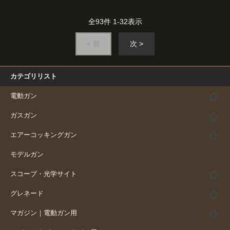
全
93
件
1
-
32
表示
< 前
次 >
カテゴリリスト
電動ガン
ガスガン
エアーコッキングガン
モデルガン
スコープ・光学サイト
グレネード
マガジン｜電動ガン用