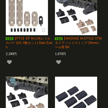
【PTS】EP M-LOKレイル
【WADSN】M-STYLE XTM
カバー (S/L 4枚セット) Dark Eart
タイプ ハンドストップ 20mmレ
h
ール用 BK
2,180円
1,870円