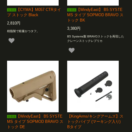
【CYMA】M057 CTRタイ
【WindyEast】 B5 SYSTE
プ ストック Black
MS タイプ SOPMOD BRAVO ス
トック BK
2,810円
3,380円
樹脂製で軽量かつタフ。
B5 Systems製 BRAVOストックを再現した
クレーンストックレプリカ
【WindyEast】 B5 SYSTE
【KingArms/キングアームズ】ス
MS タイプ SOPMOD BRAVO ス
トックパイプ (マーキング入り)
トック DE
Bタイプ