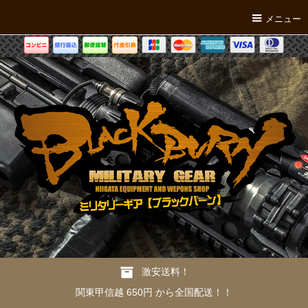
メニュー
激安送料！
関東甲信越 650円 から全国配送！！