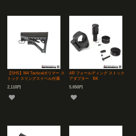
【SHS】M4 Tacticalポリマー ス
AR フォールディング ストック
トック スリングスイベル付属
アダプター BK
2,110円
5,650円