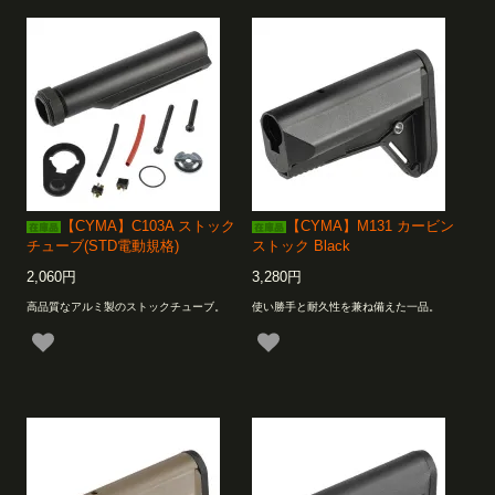
【CYMA】C103A ストック
【CYMA】M131 カービン
チューブ(STD電動規格)
ストック Black
2,060円
3,280円
高品質なアルミ製のストックチューブ。
使い勝手と耐久性を兼ね備えた一品。