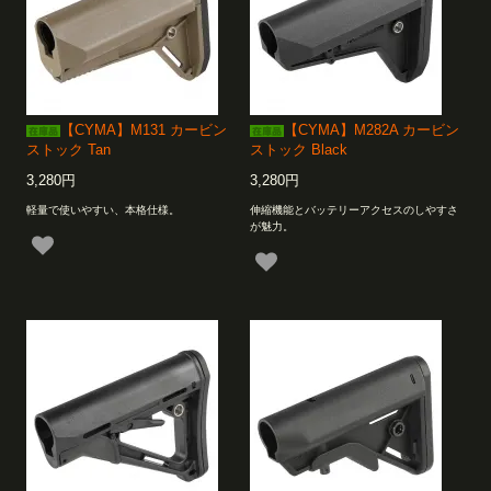
【CYMA】M131 カービン
【CYMA】M282A カービン
ストック Tan
ストック Black
3,280円
3,280円
軽量で使いやすい、本格仕様。
伸縮機能とバッテリーアクセスのしやすさ
が魅力。