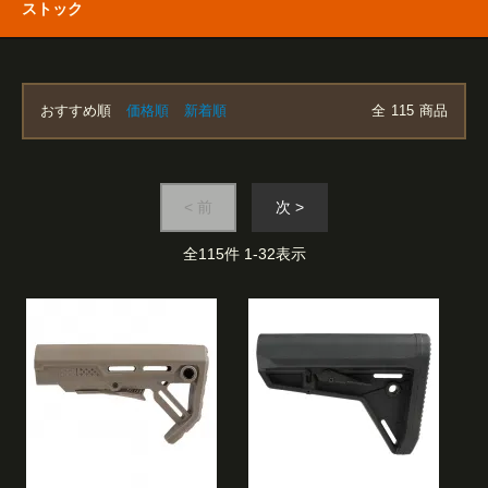
ストック
おすすめ順
価格順
新着順
全
115
商品
< 前
次 >
全
115
件
1
-
32
表示