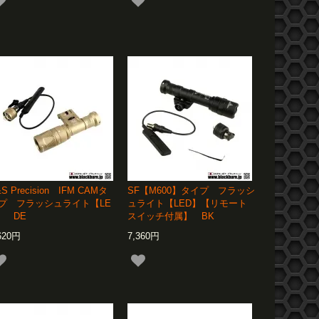
S Precision IFM CAMタ
SF【M600】タイプ フラッシ
プ フラッシュライト【LE
ュライト【LED】【リモート
】 DE
スイッチ付属】 BK
620円
7,360円