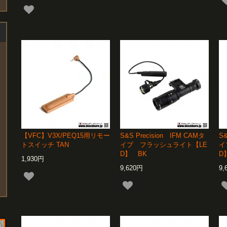
【VFC】V3X/PEQ15用リモー
S&S Precision IFM CAMタ
S&
トスイッチ TAN
イプ フラッシュライト【LE
イ
D】 BK
D
1,930円
9,620円
9,