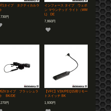
971タイプ タクティカルラ
インフォース タイプ ウェポ
ト
ン マウンテッド ライト（WM
L) DE
,730円
7,860円
952Vタイプ フラッシュラ
【VFC】V3X/PEQ15用リモー
ト BK/DE
トスイッチ BK
,270円
1,930円