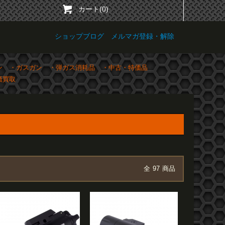
カート(0)
ショップブログ
メルマガ登録・解除
ン
・ガスガン
・弾ガス消耗品
・中古・特価品
価買取
全
97
商品