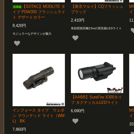
【SOTAC】MODLITE タ
【東京マルイ】CQフラッシュ
M
イプ PDW350 フラッシュライ
ブラック
イ
ト デザートカラー
2,410円
11
8,420円
有効照射距離15mの高性能LEDライト
モジュラーなデザインが魅力
【AABB】SureFire X300タイ
プ タクティカルLEDライト
インフォース タイプ ウェポ
M
6,690円
ン マウンテッド ライト（WM
イ
L) BK
10
7,860円