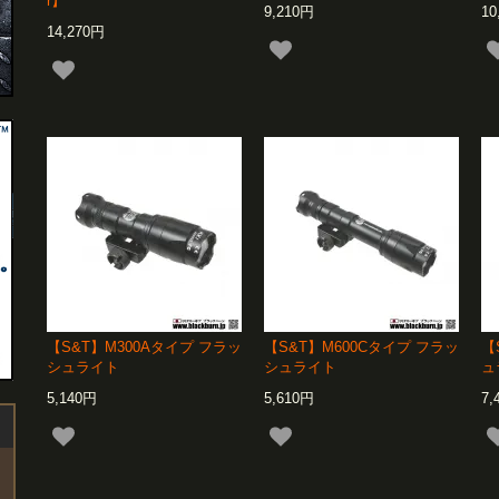
r】
9,210円
10
14,270円
【S&T】M300Aタイプ フラッ
【S&T】M600Cタイプ フラッ
【
シュライト
シュライト
ュ
5,140円
5,610円
7,