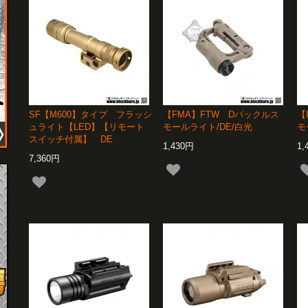
SF【M600】タイプ フラッシ
【FMA】FTW Dバックルス
【
ュライト【LED】【リモート
モールライト/DE/白光
モ
スイッチ付属】 DE
1,430円
1,
7,360円