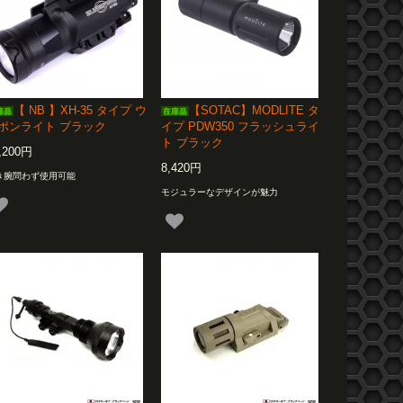
【 NB 】XH-35 タイプ ウ
【SOTAC】MODLITE タ
ポンライト ブラック
イプ PDW350 フラッシュライ
ト ブラック
,200円
8,420円
き腕問わず使用可能
モジュラーなデザインが魅力