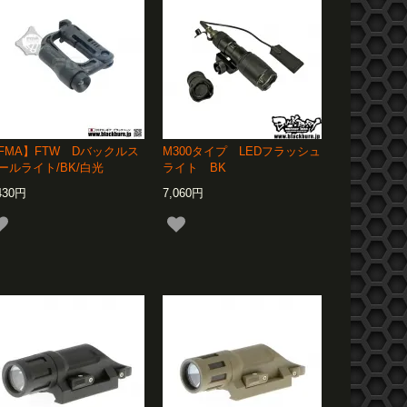
FMA】FTW Dバックルス
M300タイプ LEDフラッシュ
ールライト/BK/白光
ライト BK
430円
7,060円