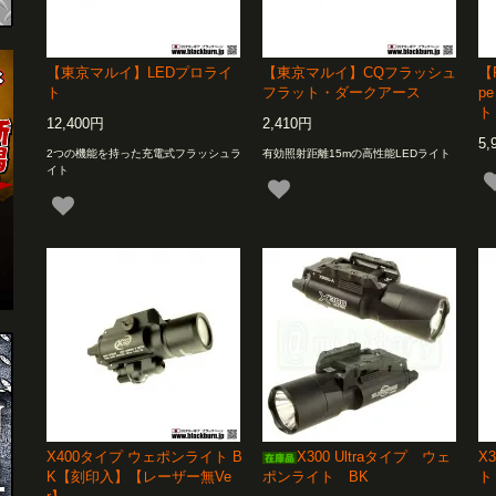
【東京マルイ】LEDプロライ
【東京マルイ】CQフラッシュ
【F
ト
フラット・ダークアース
p
ト 
12,400円
2,410円
5,
2つの機能を持った充電式フラッシュラ
有効照射距離15mの高性能LEDライト
イト
X400タイプ ウェポンライト B
X300 Ultraタイプ ウェ
X
K【刻印入】【レーザー無Ve
ポンライト BK
ト