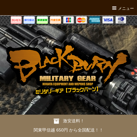
メニュー
激安送料！
関東甲信越 650円 から全国配送！！