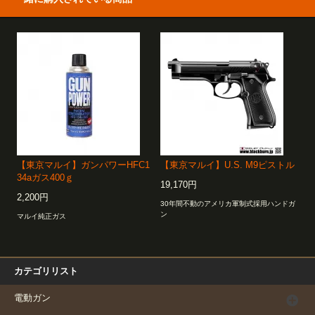
【東京マルイ】ガンパワーHFC1
【東京マルイ】U.S. M9ピストル
34aガス400ｇ
19,170円
2,200円
30年間不動のアメリカ軍制式採用ハンドガ
ン
マルイ純正ガス
カテゴリリスト
電動ガン