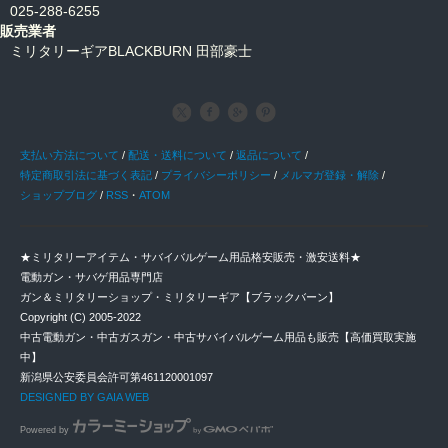
025-288-6255
販売業者
ミリタリーギアBLACKBURN 田部豪士
支払い方法について
/
配送・送料について
/
返品について
/
特定商取引法に基づく表記
/
プライバシーポリシー
/
メルマガ登録・解除
/
ショップブログ
/
RSS
・
ATOM
★ミリタリーアイテム・サバイバルゲーム用品格安販売・激安送料★
電動ガン・サバゲ用品専門店
ガン＆ミリタリーショップ・ミリタリーギア【ブラックバーン】
Copyright (C) 2005-2022
中古電動ガン・中古ガスガン・中古サバイバルゲーム用品も販売【高価買取実施
中】
新潟県公安委員会許可第461120001097
DESIGNED BY GAIA WEB
Powered by