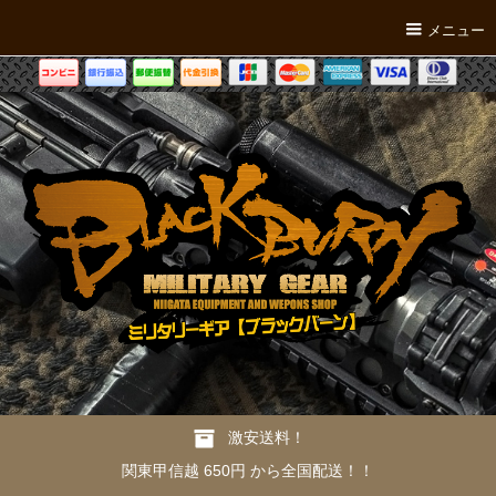
メニュー
激安送料！
関東甲信越 650円 から全国配送！！