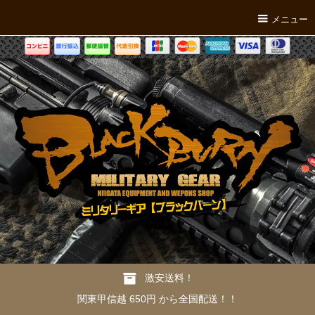
メニュー
激安送料！
関東甲信越 650円 から全国配送！！