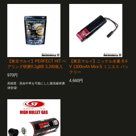
【東京マルイ】PERFECT HIT ベ
【東京マルイ】ニッケル水素 8.4
アリング研磨0.2gBB 3,200発入
V 1300mAh Mini-S ミニエス バッ
テリー
970円
4,660円
高精度・高命中率を可能にした最高級研磨
弾登場!