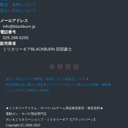
配送・送料について
支払い方法について
メールアドレス
info@blackburn.jp
電話番号
025-288-6255
販売業者
ミリタリーギアBLACKBURN 田部豪士
支払い方法について
/
配送・送料について
/
返品について
/
特定商取引法に基づく表記
/
プライバシーポリシー
/
メルマガ登録・解除
/
ショップブログ
/
RSS
・
ATOM
★ミリタリーアイテム・サバイバルゲーム用品格安販売・激安送料★
電動ガン・サバゲ用品専門店
ガン＆ミリタリーショップ・ミリタリーギア【ブラックバーン】
Copyright (C) 2005-2022