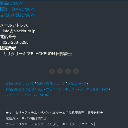
返品について
配送・送料について
支払い方法について
メールアドレス
info@blackburn.jp
電話番号
025-288-6255
販売業者
ミリタリーギアBLACKBURN 田部豪士
支払い方法について
/
配送・送料について
/
返品について
/
特定商取引法に基づく表記
/
プライバシーポリシー
/
メルマガ登録・解除
/
ショップブログ
/
RSS
・
ATOM
★ミリタリーアイテム・サバイバルゲーム用品格安販売・激安送料★
電動ガン・サバゲ用品専門店
ガン＆ミリタリーショップ・ミリタリーギア【ブラックバーン】