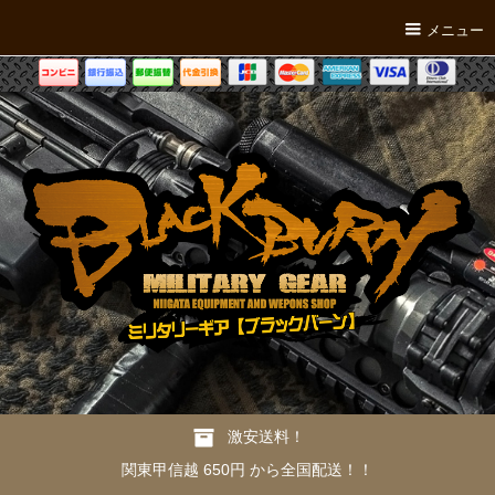
メニュー
激安送料！
関東甲信越 650円 から全国配送！！