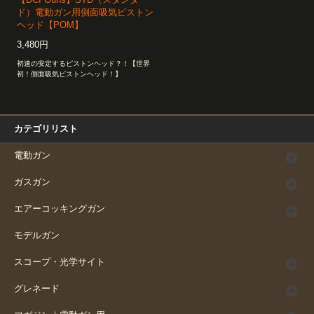
【DCI Guns】STD（スタンダー
ド）電動ガン用側面吸気ピストン
ヘッド【POM】
3,480円
初速の安定するピストンヘッド？！【世界
初！側面吸気ピストンヘッド！】
カテゴリリスト
電動ガン
ガスガン
エアーコッキングガン
モデルガン
スコープ・光学サイト
グレネード