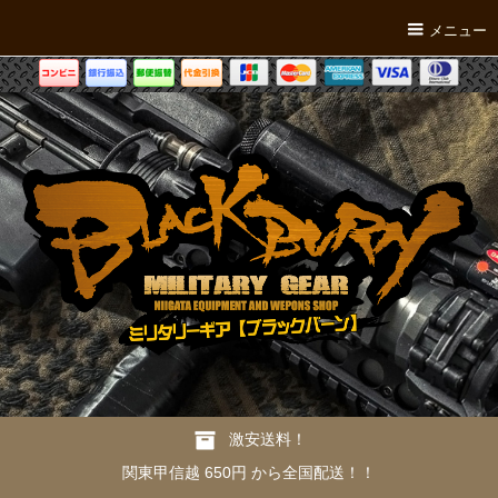
メニュー
激安送料！
関東甲信越 650円 から全国配送！！