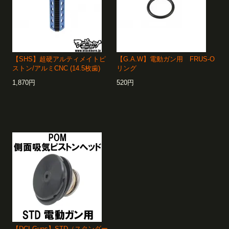
【SHS】超硬アルティメイトピ
【G.A.W】電動ガン用 FRUS-O
ストン/アルミCNC (14.5枚歯)
リング
1,870円
520円