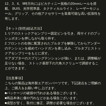
12、3、6、9時方向にはピカティニー規格の20mmレールを搭
載。 BUIS、光学照準器、タクティカルライト、レーザーモジュ
ール、グリップ、その他アクセサリーを装着可能な高い拡張性を
有します。
【キット(別売)組込方法】
1.リアのストックアセンブリー固定ピンを引き、両サイドのプッ
シュボタンを押しながら取り外す。
2.フロントの右側に配置されたプルタブを解除してからアンダー
のテンションを緩めてハンドガンを差し込み、プルタブとストッ
クアセンブリーをもとに戻す。
※アダプターのスプリングテンションが強い、または、調整幅が
足りない場合、 ストック基部下の六角スクリューで調節するこ
とができます。
【注意事項】
こちらの製品は海外製エアガンパーツです。下記諸点をご理解の
上、ご購入をお願い申し上げます。
■パッケージの破損や汚れがある場合ございます。
■商品本体に傷や汚れなどがある場合ございます。
■成型が甘く、取付に修正、調整が必要な場合がございます。