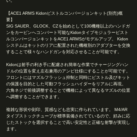
い。
【ACE1 ARMS Kidonピストルコンバージョンキット(別売)概
要】
SIG SAUER、GLOCK、CZを始めとして100機種以上のハンドガ
ンをカービンへコンバート可能なKidonタイプモジュラーピスト
ルコンバージョンキットをACE1 ARMSがモデルアップ。 Kidon
システムはキットのリアに配置された機種別のアダプターを交換
することで様々なハンドガンを対応させることが可能です。
Kidonは射手の利き手に配慮され簡単な作業でチャージングハン
ドルの位置を変え左右兼用のアンビ仕様にすることが可能です。
フロントにはマズルフラッシュ抑制と同時にピストル及びキット
の保護を目的とした可動フラッシュハイダーをリアルに再現。
六角ネジで前後調整することで機種によって異なるマズルの位置
へ調整することができます。
複雑な形状や刻印、質感なども忠実に作られています。 M4/AR
タイプストックチューブが標準装備されてているので、好みに応
じたストックを選択することで高い安定性と正確な射撃が実現し
ます。