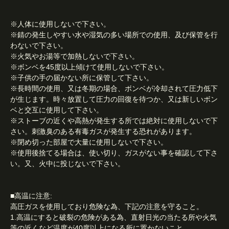
※人体に使用しないで下さい。
※錆の発生しやすい水や湿気の多い場所での使用、及び保管を行
わないで下さい。
※火気やお湯等で加熱しないで下さい。
※ボンベを45度以上傾けて使用しないで下さい。
※子供の手の届かない所に保管して下さい。
※長時間の使用、又は冬期の場合、ボンベが冷却されて圧力低下
が生じます。時々放置して圧力の回復を待つか、又は新しいボン
ベと交互に使用して下さい。
※ストーブの近くや高熱が発生する所では絶対に使用しないで下
さい。刺激臭のある有毒ガスが発生する恐れがあります。
※閉め切った部屋で大量に使用しないで下さい。
※使用後捨てる場合は、使い切り、ガスがない事を確認して下さ
い。又、火中に投じないで下さい。
■高温に注意:
高圧ガスを使用しており危険な為、下記の注意を守ること。
1.高温にすると破裂の危険がある為、直射日光の当たる所や火気
等の近くなど温度が40度以上になる所に置かないこと。