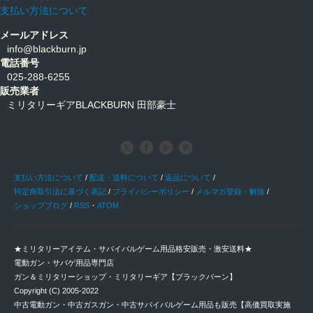
支払い方法について
メールアドレス
info@blackburn.jp
電話番号
025-288-6255
販売業者
ミリタリーギアBLACKBURN 田部豪士
支払い方法について
/
配送・送料について
/
返品について
/
特定商取引法に基づく表記
/
プライバシーポリシー
/
メルマガ登録・解除
/
ショップブログ
/
RSS
・
ATOM
★ミリタリーアイテム・サバイバルゲーム用品格安販売・激安送料★
電動ガン・サバゲ用品専門店
ガン＆ミリタリーショップ・ミリタリーギア【ブラックバーン】
Copyright (C) 2005-2022
中古電動ガン・中古ガスガン・中古サバイバルゲーム用品も販売【高価買取実施