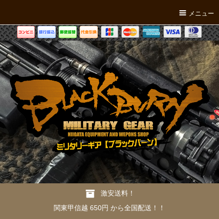
メニュー
激安送料！
関東甲信越 650円 から全国配送！！