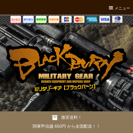
メニュー
激安送料！
関東甲信越 650円 から全国配送！！