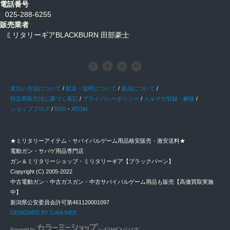
電話番号
025-288-6255
販売業者
ミリタリーギアBLACKBURN 田部豪士
支払い方法について
/
配送・送料について
/
返品について
/
特定商取引法に基づく表記
/
プライバシーポリシー
/
メルマガ登録・解除
/
ショップブログ
/
RSS
・
ATOM
★ミリタリーアイテム・サバイバルゲーム用品格安販売・激安送料★
電動ガン・サバゲ用品専門店
ガン＆ミリタリーショップ・ミリタリーギア【ブラックバーン】
Copyright (C) 2005-2022
中古電動ガン・中古ガスガン・中古サバイバルゲーム用品も販売【高価買取実施
中】
新潟県公安委員会許可第461120001097
DESIGNED BY GAIA WEB
Powered by