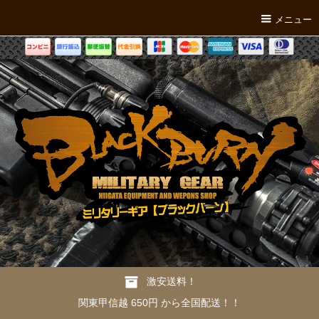
メニュー
激安送料！
関東甲信越 650円 から全国配送！！