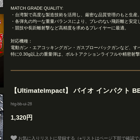
MATCH GRADE QUALITY:
・台湾製で高度な製造技術を活用し、厳密な品質管理のもと生産
・各弾丸の均一な重量バランスにより、ブレのない飛距離と安定
・競技や長距離射撃など高精度を求めるプレイヤーに最適。
対応機種：
電動ガン・エアコッキングガン・ガスブローバックガンなど、す
特に0.30g以上の重量弾は、ボルトアクションライフルや精密射撃
【UltimateImpact】 バイオ インパクト BB弾
htg-bb-ui-28
1,320円
お気に入りリストに登録する（※リストはページ下部で確認で