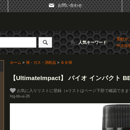
お問い合わせ
・電動ガ
人気キーワード
・中古高
ホーム
>
弾・ガス・消耗品
>
ＢＢ弾
【UltimateImpact】 バイオ インパクト BB弾
お気に入りリストに登録（※リストはページ下部で確認できま
htg-bb-ui-28