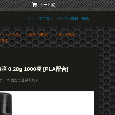
カート(0)
ショップブログ
メルマガ登録・解除
ン
・ガスガン
・弾ガス消耗品
・中古・特価品
価買取
 0.28g 1000発 [PLA配合]
す。12個まで登録可能）