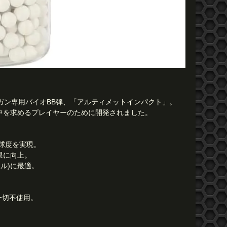
ガン専用バイオBB弾、「アルティメットインパクト」。
中を求めるプレイヤーのために開発されました。
真球度を実現。
限に向上。
ル)に最適。
一切不使用。