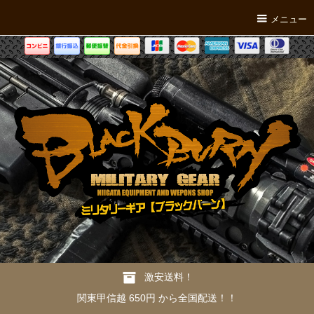
メニュー
激安送料！
関東甲信越 650円 から全国配送！！