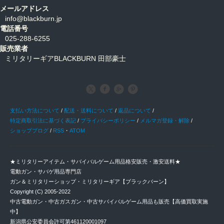
メールアドレス
info@blackburn.jp
電話番号
025-288-6255
販売業者
ミリタリーギアBLACKBURN 田部豪士
支払い方法について
/
配送・送料について
/
返品について
/
特定商取引法に基づく表記
/
プライバシーポリシー
/
メルマガ登録・解除
/
ショップブログ
/
RSS
・
ATOM
★ミリタリーアイテム・サバイバルゲーム用品格安販売・激安送料★
電動ガン・サバゲ用品専門店
ガン＆ミリタリーショップ・ミリタリーギア【ブラックバーン】
Copyright (C) 2005-2022
中古電動ガン・中古ガスガン・中古サバイバルゲーム用品も販売【高価買取実施
中】
新潟県公安委員会許可第461120001097