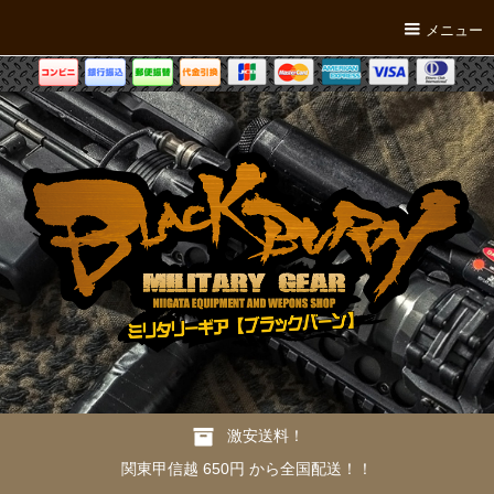
メニュー
激安送料！
関東甲信越 650円 から全国配送！！