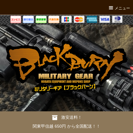
メニュー
激安送料！
関東甲信越 650円 から全国配送！！