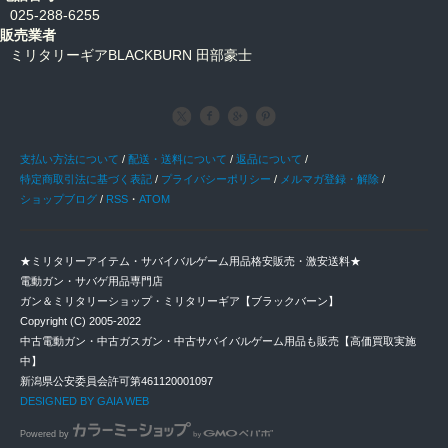
025-288-6255
販売業者
ミリタリーギアBLACKBURN 田部豪士
支払い方法について
/
配送・送料について
/
返品について
/
特定商取引法に基づく表記
/
プライバシーポリシー
/
メルマガ登録・解除
/
ショップブログ
/
RSS
・
ATOM
★ミリタリーアイテム・サバイバルゲーム用品格安販売・激安送料★
電動ガン・サバゲ用品専門店
ガン＆ミリタリーショップ・ミリタリーギア【ブラックバーン】
Copyright (C) 2005-2022
中古電動ガン・中古ガスガン・中古サバイバルゲーム用品も販売【高価買取実施
中】
新潟県公安委員会許可第461120001097
DESIGNED BY GAIA WEB
Powered by