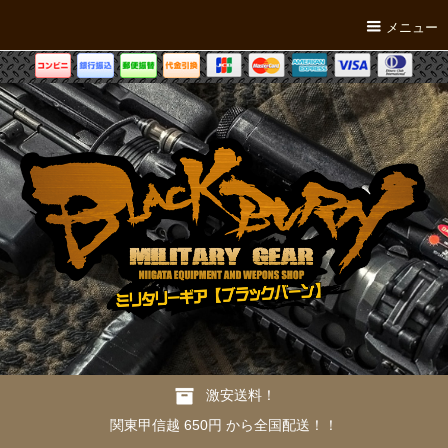
メニュー
激安送料！
関東甲信越 650円 から全国配送！！