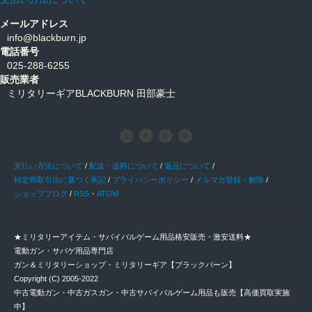
メールアドレス
info@blackburn.jp
電話番号
025-288-6255
販売業者
ミリタリーギアBLACKBURN 田部豪士
支払い方法について
/
配送・送料について
/
返品について
/
特定商取引法に基づく表記
/
プライバシーポリシー
/
メルマガ登録・解除
/
ショップブログ
/
RSS
・
ATOM
★ミリタリーアイテム・サバイバルゲーム用品格安販売・激安送料★
電動ガン・サバゲ用品専門店
ガン＆ミリタリーショップ・ミリタリーギア【ブラックバーン】
Copyright (C) 2005-2022
中古電動ガン・中古ガスガン・中古サバイバルゲーム用品も販売【高価買取実施
中】