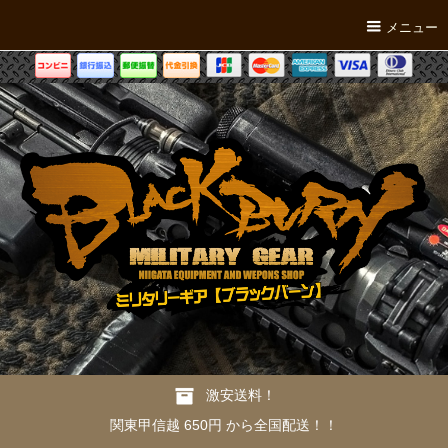
メニュー
激安送料！
関東甲信越 650円 から全国配送！！