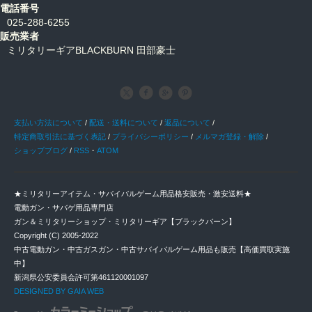
電話番号
025-288-6255
販売業者
ミリタリーギアBLACKBURN 田部豪士
支払い方法について
/
配送・送料について
/
返品について
/
特定商取引法に基づく表記
/
プライバシーポリシー
/
メルマガ登録・解除
/
ショップブログ
/
RSS
・
ATOM
★ミリタリーアイテム・サバイバルゲーム用品格安販売・激安送料★
電動ガン・サバゲ用品専門店
ガン＆ミリタリーショップ・ミリタリーギア【ブラックバーン】
Copyright (C) 2005-2022
中古電動ガン・中古ガスガン・中古サバイバルゲーム用品も販売【高価買取実施
中】
新潟県公安委員会許可第461120001097
DESIGNED BY GAIA WEB