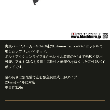
実銃パーツメーカーGG&G社のExtreme Tacticalバイポッドを再
現したレプリカバイポッド。
ボルトアクションライフルからレイル装備のM4まで幅広く使用
可能。アルミCNCを多用し高剛性と軽量化を両立した高性能バイ
ポッドです。
足の長さは無段階で左右独立調整式二脚タイプ
20mmレイルに対応
重量約316g