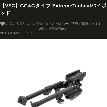
【VFC】GG&Gタイプ ExtremeTacticalバイポ
ッド
お気に入りリストに登録（※リストはページ下部で確認できます。1
2個まで登録可能）
VF9-BPD-M1913-BK01