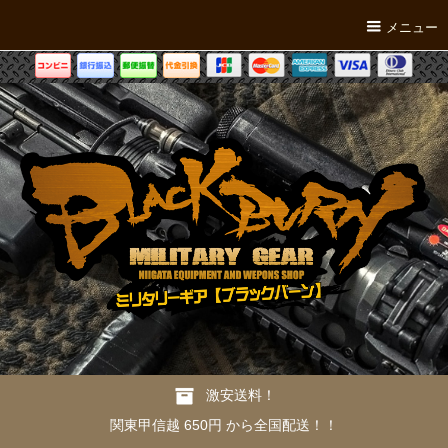
メニュー
激安送料！
関東甲信越 650円 から全国配送！！