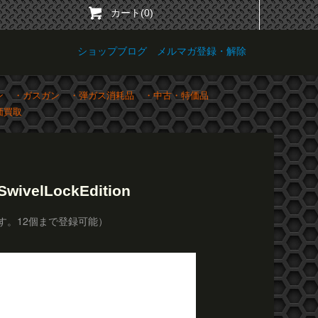
カート(0)
ショップブログ
メルマガ登録・解除
ン
・ガスガン
・弾ガス消耗品
・中古・特価品
価買取
ivelLockEdition
す。12個まで登録可能）