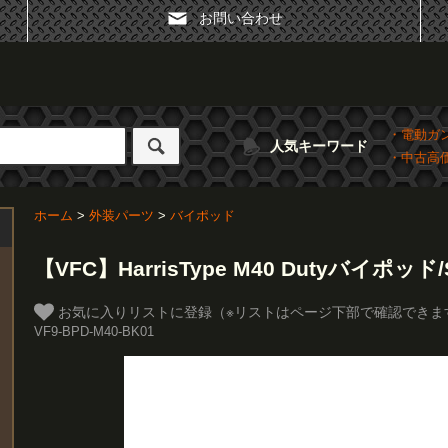
お問い合わせ
・電動ガ
人気キーワード
・中古高
ホーム
>
外装パーツ
>
バイポッド
【VFC】HarrisType M40 Dutyバイポッド/Sw
お気に入りリストに登録（※リストはページ下部で確認できま
VF9-BPD-M40-BK01