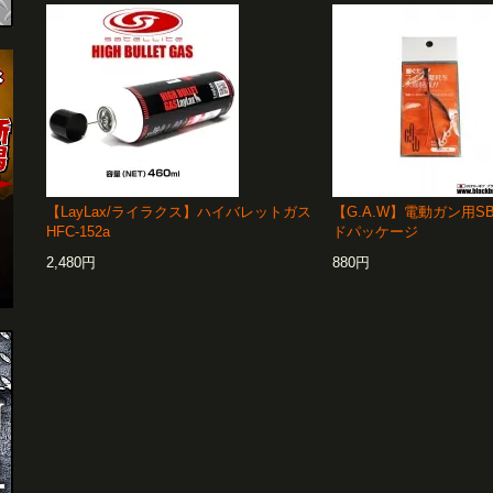
【LayLax/ライラクス】ハイバレットガス
【G.A.W】電動ガン用S
HFC-152a
ドパッケージ
2,480円
880円