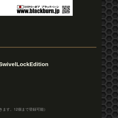
ivelLockEdition
きます。12個まで登録可能）