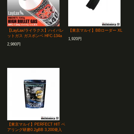
【LayLax/ライラクス】ハイバレ
【東京マルイ】BBローダー XL
ットガス ガスボンベ HFC-134a
1,920円
2,980円
【東京マルイ】PERFECT HIT ベ
アリング研磨0.2gBB 3,200発入