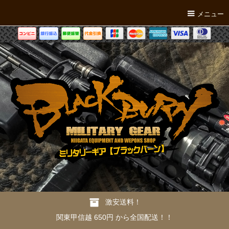
メニュー
激安送料！
関東甲信越 650円 から全国配送！！