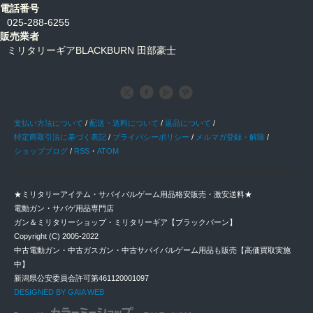
電話番号
025-288-6255
販売業者
ミリタリーギアBLACKBURN 田部豪士
支払い方法について
/
配送・送料について
/
返品について
/
特定商取引法に基づく表記
/
プライバシーポリシー
/
メルマガ登録・解除
/
ショップブログ
/
RSS
・
ATOM
★ミリタリーアイテム・サバイバルゲーム用品格安販売・激安送料★
電動ガン・サバゲ用品専門店
ガン＆ミリタリーショップ・ミリタリーギア【ブラックバーン】
Copyright (C) 2005-2022
中古電動ガン・中古ガスガン・中古サバイバルゲーム用品も販売【高価買取実施
中】
新潟県公安委員会許可第461120001097
DESIGNED BY GAIA WEB